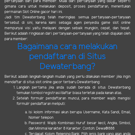
pertanyaan dari para member. Mulai dari pertanyaan yang dasar seperti
gimana cara untuk melakukan deposit, proses pendaftaran, menentukan
permainan Slot Online gacor hari ini.
Jadi tim Dewaterbang telah meringkas semua pertanyaan-pertanyaan
tersebut di sini, karena kami sebagai agen penyedia game slot online
mempunyai visi yaitu melayani dengan sebaik mungkin, cepat, dan tepat.
Berikut adalah ringkasan dari pertanyaan-pertanyaan yang telah diajukan oleh
para member:
Bagaimana cara melakukan
pendaftaran di Situs
Dewaterbang?
Berikut adalah langkah-langkah mudah yang perlu dilakukan member jika ingin
mendaftar di situs slot online gacor terbaru Dewaterbang:
Langkah pertama jika anda sudah berada di situs Dewaterbang
temukan tombol registrasi/daftar biasa terletak pada kanan atas.
Setelah formulir pendaftaran muncul, para member wajib mengisi
formulir pendaftaran meliputi:
Isi kolom informasi akun berupa Username, Kata Sandi, Email,
Nomer telepon
Password: Wajib Kombinasi Huruf besar kecil, Angka, Simbol,
dan Minimal karakter 8 Karakter. Contoh: Dewa@888
Terdapat Kolom Rekening Bank: Pilih jenis bank yang akan anda