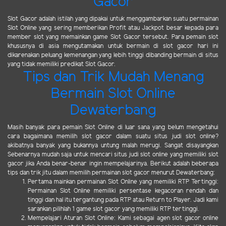
Gacor
Slot Gacor adalah istilah yang dipakai untuk menggambarkan suatu permainan
Slot Online yang sering memberikan Profit atau Jackpot besar kepada para
member slot yang memainkan game Slot Gacor tersebut. Para pemain slot
khususnya di asia mengutamakan untuk bermain di slot gacor hari ini
dikarenakan peluang kemenangan yang lebih tinggi dibanding bermain di situs
yang tidak memiliki predikat Slot Gacor.
Tips dan Trik Mudah Menang
Bermain Slot Online
Dewaterbang
Masih banyak para pemain Slot Online di luar sana yang belum mengetahui
cara bagaimana memilih slot gacor dalam suatu situs judi slot online?
akibatnya banyak yang bukannya untung malah merugi. Sangat disayangkan
Sebenarnya mudah saja untuk mencari situs judi slot online yang memiliki slot
gacor jika Anda benar-benar ingin mempelajarinya. Berikut adalah beberapa
tips dan trik jitu dalam memilih permainan slot gacor menurut Dewaterbang:
Pertama mainkan permainan Slot Online yang memiliki RTP Tertinggi:
Permainan Slot Online memiliki persentase kegacoran rendah dan
tinggi dan hal itu tergantung pada RTP atau Return to Player. Jadi kami
sarankan pilihlah 1 game slot gacor yang memiliki RTP tertinggi.
Mempelajari Aturan Slot Online: Kami sebagai agen slot gacor online