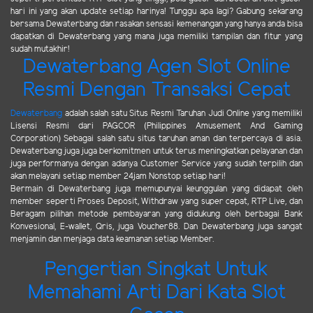
hari ini yang akan update setiap harinya! Tunggu apa lagi? Gabung sekarang
bersama Dewaterbang dan rasakan sensasi kemenangan yang hanya anda bisa
dapatkan di Dewaterbang yang mana juga memiliki tampilan dan fitur yang
sudah mutakhir!
Dewaterbang Agen Slot Online
Resmi Dengan Transaksi Cepat
Dewaterbang
adalah salah satu Situs Resmi Taruhan Judi Online yang memiliki
Lisensi Resmi dari PAGCOR (Philippines Amusement And Gaming
Corporation) Sebagai salah satu situs taruhan aman dan terpercaya di asia.
Dewaterbang juga juga berkomitmen untuk terus meningkatkan pelayanan dan
juga performanya dengan adanya Customer Service yang sudah terpilih dan
akan melayani setiap member 24jam Nonstop setiap hari!
Bermain di Dewaterbang juga memupunyai keunggulan yang didapat oleh
member seperti Proses Deposit, Withdraw yang super cepat, RTP Live, dan
Beragam pilihan metode pembayaran yang didukung oleh berbagai Bank
Konvesional, E-wallet, Qris, juga Voucher88. Dan Dewaterbang juga sangat
menjamin dan menjaga data keamanan setiap Member.
Pengertian Singkat Untuk
Memahami Arti Dari Kata Slot