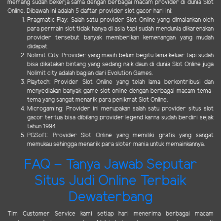
memang sudah bekerja sama dengan berbagai macam provider di dunia Slot
Online. Dibawah ini adalah 5 daftar provider slot gacor hari ini:
Pragmatic Play: Salah satu provider Slot Online yang dimaiankan oleh
para permain slot tidak hanya di asia tapi sudah mendunia dikarenakan
provider tersebut banyak memberikan kemenangan yang mudah
didapat.
Nolimit City: Provider yang masih belum begitu lama keluar tapi sudah
bisa dikatakan bintang yang sedang naik daun di dunia Slot Online juga
Nolimit city adalah bagian dari Evolution Games.
Playtech: Provider Slot Online yang telah lama berkontribusi dan
menyediakan banyak game slot online dengan berbagai macam tema-
tema yang sangat menarik para penikmat Slot Online.
Microgaming: Provider ini merupakan salah satu provider situs slot
gacor tertua bisa dibilang provider legend karna sudah berdiri sejak
tahun 1994.
PGSoft: Provider Slot Online yang memiliki grafis yang sangat
memukau sehingga menarik para sloter mania untuk memainkannya.
FAQ – Tanya Jawab Seputar
Situs Judi Online Terbaik
Dewaterbang
Tim Customer Service kami setiap hari menerima berbagai macam