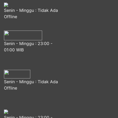
Senin - Minggu : Tidak Ada
Offline
Senin - Minggu : 23:00 -
01:00 WIB
Senin - Minggu : Tidak Ada
Offline
Senin - Minggu : 23:00 -