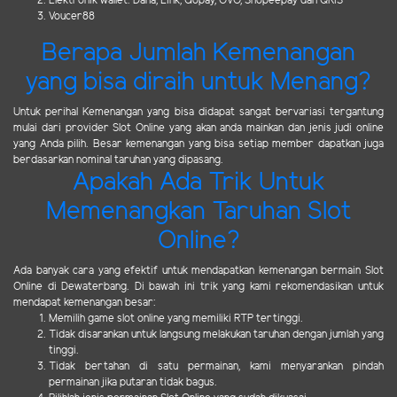
Elektronik wallet: Dana, Link, Gopay, OVO, Shopeepay dan QRIS
Voucer88
Berapa Jumlah Kemenangan
yang bisa diraih untuk Menang?
Untuk perihal Kemenangan yang bisa didapat sangat bervariasi tergantung
mulai dari provider Slot Online yang akan anda mainkan dan jenis judi online
yang Anda pilih. Besar kemenangan yang bisa setiap member dapatkan juga
berdasarkan nominal taruhan yang dipasang.
Apakah Ada Trik Untuk
Memenangkan Taruhan Slot
Online?
Ada banyak cara yang efektif untuk mendapatkan kemenangan bermain Slot
Online di Dewaterbang. Di bawah ini trik yang kami rekomendasikan untuk
mendapat kemenangan besar:
Memilih game slot online yang memiliki RTP tertinggi.
Tidak disarankan untuk langsung melakukan taruhan dengan jumlah yang
tinggi.
Tidak bertahan di satu permainan, kami menyarankan pindah
permainan jika putaran tidak bagus.